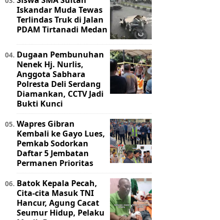
Siswa SMA Sultan
Iskandar Muda Tewas
Terlindas Truk di Jalan
PDAM Tirtanadi Medan
Dugaan Pembunuhan
Nenek Hj. Nurlis,
Anggota Sabhara
Polresta Deli Serdang
Diamankan, CCTV Jadi
Bukti Kunci
Wapres Gibran
Kembali ke Gayo Lues,
Pemkab Sodorkan
Daftar 5 Jembatan
Permanen Prioritas
Batok Kepala Pecah,
Cita-cita Masuk TNI
Hancur, Agung Cacat
Seumur Hidup, Pelaku