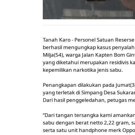
Tanah Karo - Personel Satuan Reserse
berhasil mengungkap kasus penyalahgu
Milja(54), warga Jalan Kapten Bom G
yang diketahui merupakan residivis 
kepemilikan narkotika jenis sabu.
Penangkapan dilakukan pada Jumat(3/
yang terletak di Simpang Desa Suka
Dari hasil penggeledahan, petugas m
“Dari tangan tersangka kami amankan sa
sabu dengan berat netto 2,22 gram, sat
serta satu unit handphone merk Oppo