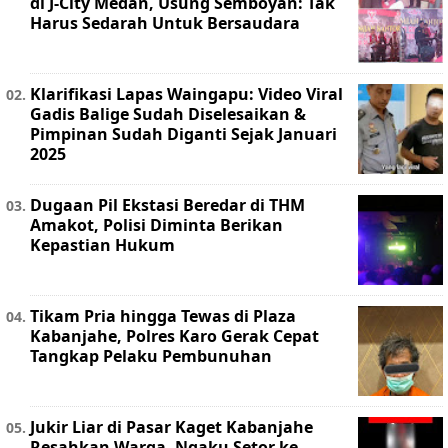
di J-City Medan, Usung Semboyan: Tak
Harus Sedarah Untuk Bersaudara
Klarifikasi Lapas Waingapu: Video Viral
Gadis Balige Sudah Diselesaikan &
Pimpinan Sudah Diganti Sejak Januari
2025
Dugaan Pil Ekstasi Beredar di THM
Amakot, Polisi Diminta Berikan
Kepastian Hukum
Tikam Pria hingga Tewas di Plaza
Kabanjahe, Polres Karo Gerak Cepat
Tangkap Pelaku Pembunuhan
Jukir Liar di Pasar Kaget Kabanjahe
Resahkan Warga, Ngaku Setor ke