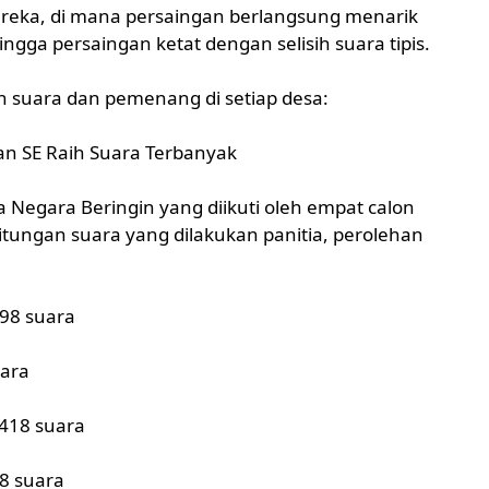
eka, di mana persaingan berlangsung menarik
ngga persaingan ketat dengan selisih suara tipis.
an suara dan pemenang di setiap desa:
gan SE Raih Suara Terbanyak
sa Negara Beringin yang diikuti oleh empat calon
itungan suara yang dilakukan panitia, perolehan
498 suara
uara
 418 suara
68 suara