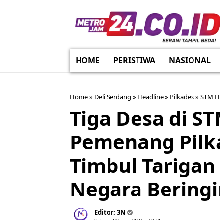
HOME
PERISTIWA
NASIONAL
Home
»
Deli Serdang
»
Headline
»
Pilkades
»
STM Hi
Tiga Desa di STM
Pemenang Pilk
Timbul Tarigan
Negara Beringi
Editor:
3N