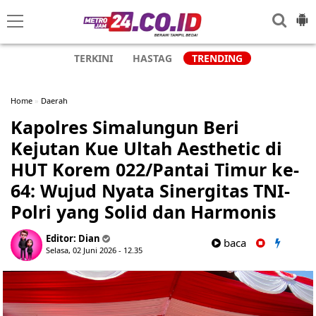
TERKINI
HASTAG
TRENDING
Home
»
Daerah
Kapolres Simalungun Beri
Kejutan Kue Ultah Aesthetic di
HUT Korem 022/Pantai Timur ke-
64: Wujud Nyata Sinergitas TNI-
Polri yang Solid dan Harmonis
Editor:
Dian
baca
Selasa, 02 Juni 2026 - 12.35