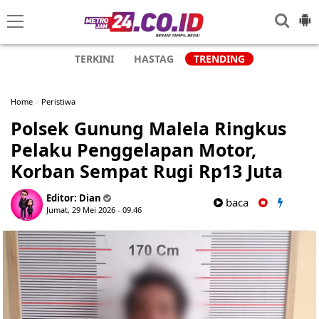
TERKINI
HASTAG
TRENDING
Home
»
Peristiwa
Polsek Gunung Malela Ringkus
Pelaku Penggelapan Motor,
Korban Sempat Rugi Rp13 Juta
Editor:
Dian
baca
Jumat, 29 Mei 2026 - 09.46